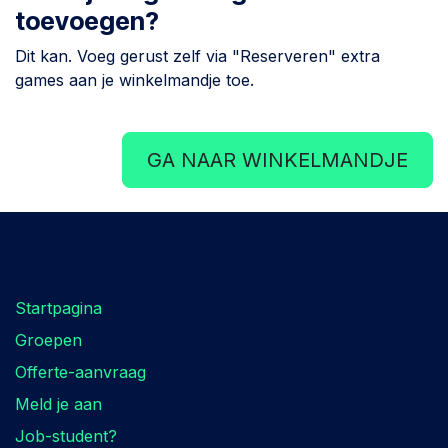
toevoegen?
Dit kan. Voeg gerust zelf via "Reserveren" extra
games aan je winkelmandje toe.
GA NAAR WINKELMANDJE
Zoek je iets?
Startpagina
Groepen
Offerte-aanvraag
Meld je aan
Job-student?