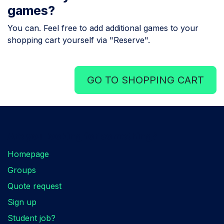
games?
You can. Feel free to add additional games to your
shopping cart yourself via "Reserve".
GO TO SHOPPING CART
Are you looking for something?
Homepage
Groups
Quote request
Sign up
Student job?