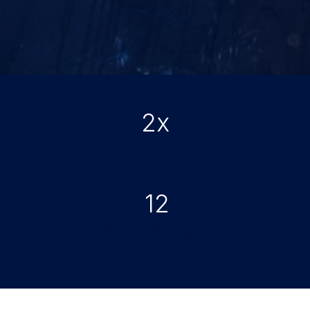
2x
Unieke games
12
gelijktijdige spelers
(games) mogelijk