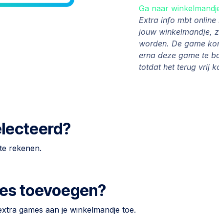
Ga naar winkelmandj
Extra info mbt onlin
jouw winkelmandje, 
worden. De game komt
erna deze game te b
totdat het terug vrij 
electeerd?
te rekenen.
ames toevoegen?
 extra games aan je winkelmandje toe.