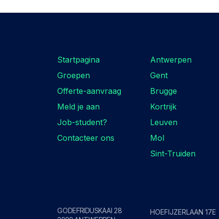
Zoek je iets?
Locaties
Startpagina
Antwerpen
Groepen
Gent
Offerte-aanvraag
Brugge
Meld je aan
Kortrijk
Job-student?
Leuven
Contacteer ons
Mol
Sint-Truiden
Antwerpen
Brugge
GODEFRIDUSKAAI 28
HOEFIJZERLAAN 17E