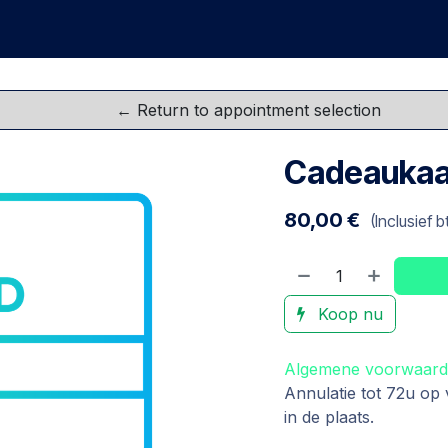
Groepen
Teambuildings
FAQ
Cadeaukaarten
R
Cadeaukaa
80,00
€
(Inclusief b
Koop nu
Algemene voorwaar
Annulatie tot 72u op
in de plaats.