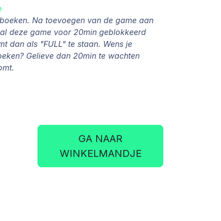
e
e boeken. Na toevoegen van de game aan
zal deze game voor 20min geblokkeerd
 dan als "FULL" te staan. Wens je
oeken? Gelieve dan 20min te wachten
komt.
GA NAAR
WINKELMANDJE