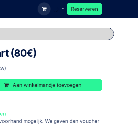
eserveren
Reserveren
rt (80€)
tw)
Aan winkelmandje toevoegen
den
 voorhand mogelijk. We geven dan voucher