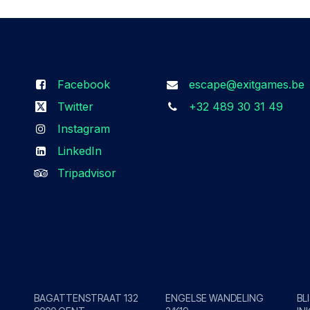
Volg ons
Kom in contact
Facebook
escape@exitgames.be
Twitter
+32 489 30 31 49
Instagram
LinkedIn
Tripadvisor
Gent
Kortrijk
L
BAGATTENSTRAAT 132
ENGELSE WANDELING
BL