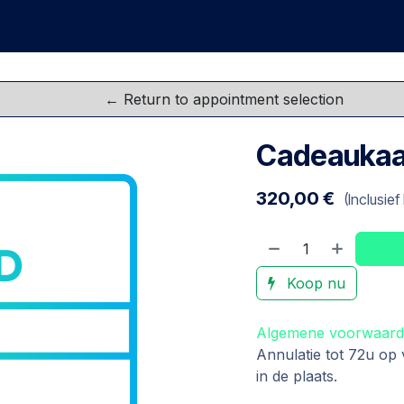
Groepen
Teambuildings
FAQ
Cadeaukaarten
R
Cadeaukaa
320,00
€
(Inclusief
Koop nu
Algemene voorwaar
Annulatie tot 72u op
in de plaats.