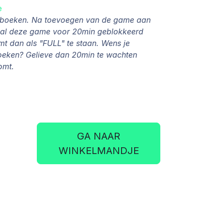
e
e boeken. Na toevoegen van de game aan
zal deze game voor 20min geblokkeerd
 dan als "FULL" te staan. Wens je
oeken? Gelieve dan 20min te wachten
komt.
GA NAAR
WINKELMANDJE