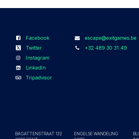
Volg ons
Kom in contact
Facebook
escape@exitgames.be
Twitter
+32 489 30 31 49
Instagram
LinkedIn
Tripadvisor
Gent
Kortrijk
L
BAGATTENSTRAAT 132
ENGELSE WANDELING
BL