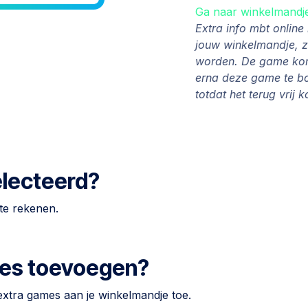
Ga naar winkelmandj
Extra info mbt onlin
jouw winkelmandje, 
worden. De game komt
erna deze game te b
totdat het terug vrij 
electeerd?
te rekenen.
ames toevoegen?
 extra games aan je winkelmandje toe.