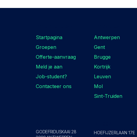
Zoek je iets?
Locaties
Startpagina
Antwerpen
Groepen
Gent
Offerte-aanvraag
Brugge
Meld je aan
Kortrijk
Job-student?
Leuven
Contacteer ons
Mol
Sint-Truiden
Antwerpen
Brugge
GODEFRIDUSKAAI 28
HOEFIJZERLAAN 17E