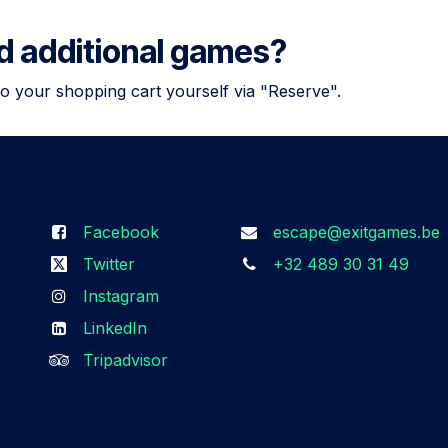
dd additional games?
to your shopping cart yourself via "Reserve".
Follow us
Get in touch
Facebook
escape@exitgames.be
Twitter
+32 489 30 31 49
Instagram
LinkedIn
Tripadvisor