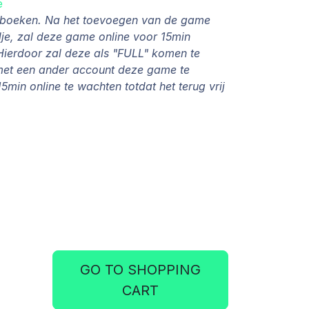
e
e boeken. Na het toevoegen van de game
e, zal deze game online voor 15min
ierdoor zal deze als "FULL" komen te
met een ander account deze game te
5min online te wachten totdat het terug vrij
GO TO SHOPPING
CART