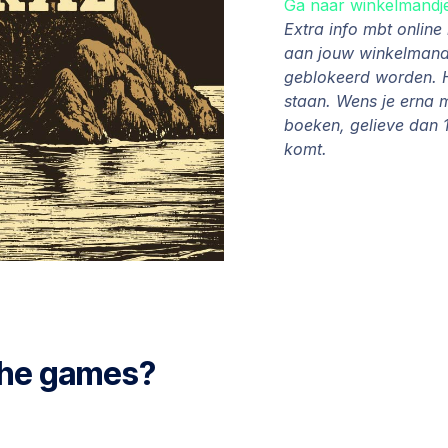
Ga naar winkelmandj
Extra info mbt onlin
aan jouw winkelmandj
geblokeerd worden. H
staan. Wens je erna 
boeken, gelieve dan 1
komt.
 the games?