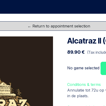
me
Games
Groups
Team Buildings
FAQ
Gift C
Alcatraz II
89.90
€
(Tax includ
No game selected
Conditions & terms
Annulatie tot 72u op
in de plaats.