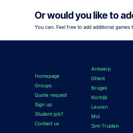
Or would you like to a
You can. Feel free to add additional games 
Are you looking
Locations
for something?
Antwerp
Homepage
Ghent
Groups
Bruges
Quote request
Kortrijk
Sign up
Leuven
Student job?
Mol
Contact us
Sint-Truiden