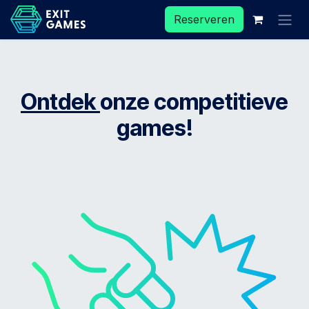
Overslaan naar inhoud
Reserveren
Ontdek
onze competitieve
games!