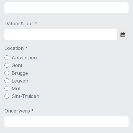
Gsm nr
*
Email
*
# Spelers
*
Datum & uur
*
Location
*