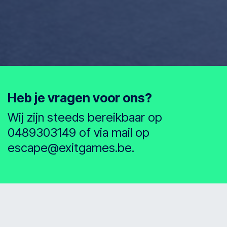
Mo
l
Sint-Truiden