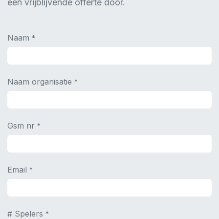
Wens je vandaag nog een
offerte?
Geef je bedrijfsgegevens in en wij sturen jou asap
een vrijblijvende offerte door.
Naam
*
Naam organisatie
*