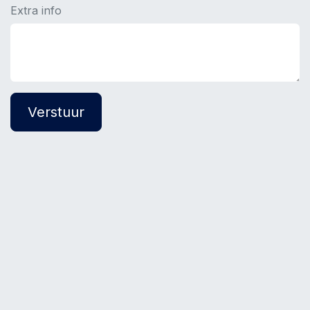
Antwerpen
Gent
Brugge
Leuven
Mol
Sint-Truiden
Onderwerp
*
Extra info
Verstuur