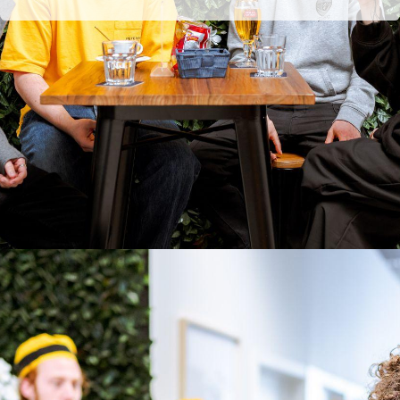
Dorst?
Blijf nog even hangen op onze locatie en babbel
gezellig na. Uiteindelijk is het delen van je verhaal
toch leuker dan alleen te spelen?
Vandaag nog jouw offerte?