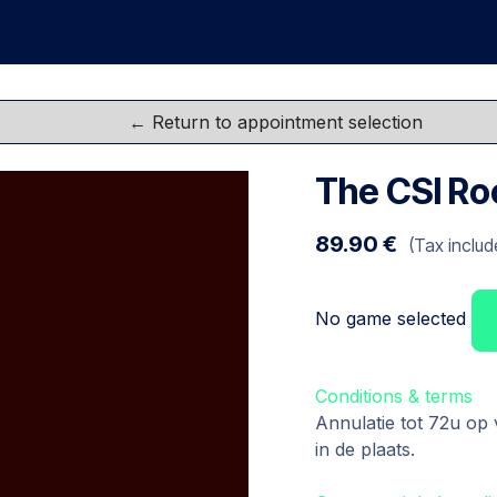
me
Games
Groups
Team Buildings
FAQ
Gift C
The CSI Ro
89.90
€
(Tax includ
No game selected
Conditions & terms
Annulatie tot 72u op
in de plaats.