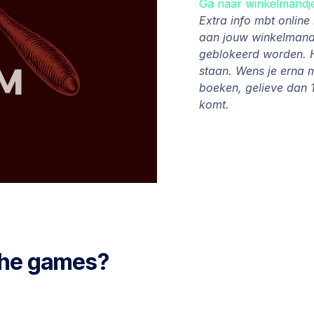
Ga naar winkelmandj
Extra info mbt onlin
aan jouw winkelmandj
geblokeerd worden. H
staan. Wens je erna 
boeken, gelieve dan 1
komt.
 the games?