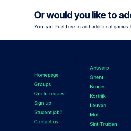
Or would you like to a
You can. Feel free to add additional games 
Are you looking
Locations
for something?
Antwerp
Homepage
Ghent
Groups
Bruges
Quote request
Kortrijk
Sign up
Leuven
Student job?
Mol
Contact us
Sint-Truiden