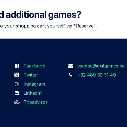
dd additional games?
to your shopping cart yourself via "Reserve".
Follow us
Get in touch
Facebook
escape@exitgames.be
Twitter
+32 489 30 31 49
Instagram
LinkedIn
Tripadvisor