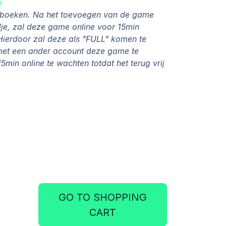
e
e boeken. Na het toevoegen van de game
e, zal deze game online voor 15min
ierdoor zal deze als "FULL" komen te
met een ander account deze game te
5min online te wachten totdat het terug vrij
GO TO SHOPPING
CART