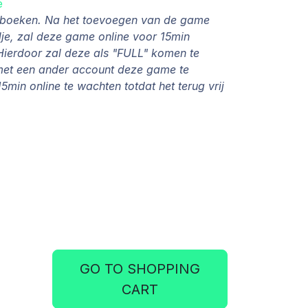
e
e boeken. Na het toevoegen van de game
e, zal deze game online voor 15min
ierdoor zal deze als "FULL" komen te
met een ander account deze game te
5min online te wachten totdat het terug vrij
GO TO SHOPPING
CART