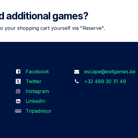
dd additional games?
to your shopping cart yourself via "Reserve".
Follow us
Get in touch
Facebook
escape@exitgames.be
Twitter
+32 489 30 31 49
Instagram
LinkedIn
Tripadvisor