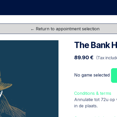
me
Games
Groups
Team Buildings
FAQ
Gift C
The Bank H
89.90
€
(Tax includ
No game selected
Conditions & terms
Annulatie tot 72u op
in de plaats.