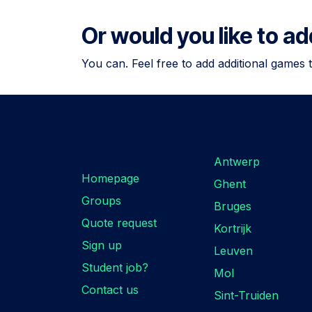
Or would you like to a
You can. Feel free to add additional games 
Are you looking
Locations
for something?
Antwerp
Homepage
Ghent
Groups
Bruges
Quote request
Kortrijk
Sign up
Leuven
Student job?
Mol
Contact us
Sint-Truiden