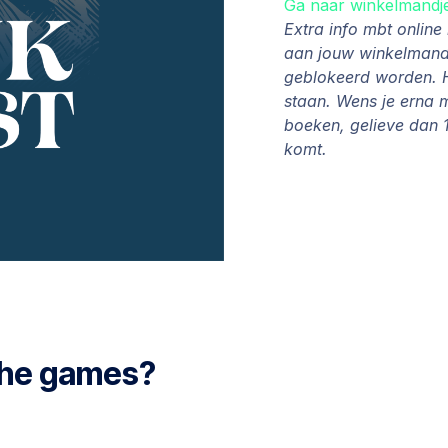
Ga naar winkelmandj
Extra info mbt onlin
aan jouw winkelmandj
geblokeerd worden. H
staan. Wens je erna 
boeken, gelieve dan 1
komt.
 the games?