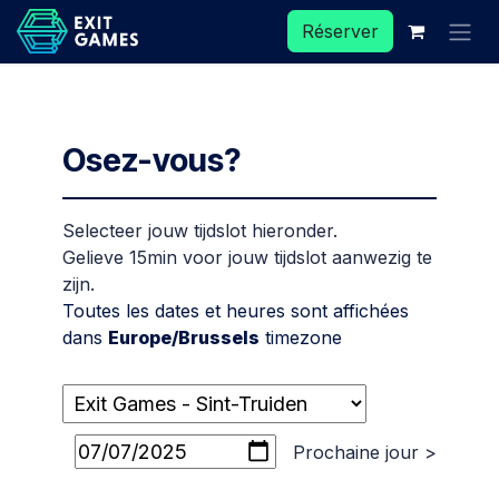
Se rendre au contenu
Réserver
Osez-vous?
Selecteer jouw tijdslot hieronder.
Gelieve 15min voor jouw tijdslot aanwezig te
zijn.
Toutes les dates et heures sont affichées
dans
Europe/Brussels
timezone
Prochaine jour >