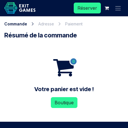
Se rendre au contenu
Réserver
Commande
Adresse
Paiement
Résumé de la commande
Votre panier est vide !
Boutique