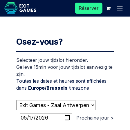
Se rendre au contenu
Réserver
Osez-vous?
Selecteer jouw tijdslot hieronder.
Gelieve 15min voor jouw tijdslot aanwezig te
zijn.
Toutes les dates et heures sont affichées
dans
Europe/Brussels
timezone
Prochaine jour >