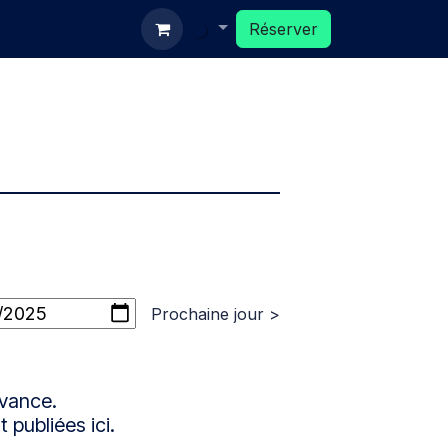
ux
Réserver
Réserver
Prochaine jour >
avance.
 publiées ici.