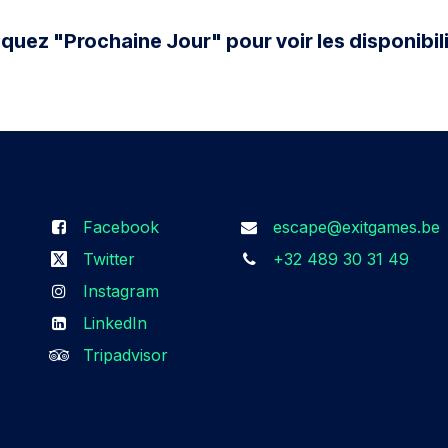
cquez "Prochaine Jour" pour voir les disponibili
Suivez-nous​
Prenez contact avec 
Facebook
escape@exitgames.be
Twitter
+32 489 30 31 49
Instagram
LinkedIn
Tripadvisor