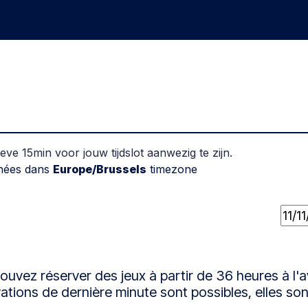
eux
Groupes
Teambuilding
FAQ
Cartes-cadea
ieve 15min voor jouw tijdslot aanwezig te zijn.
chées dans
Europe/Brussels
timezone
ouvez réserver des jeux à partir de 36 heures à l'
ations de dernière minute sont possibles, elles sont