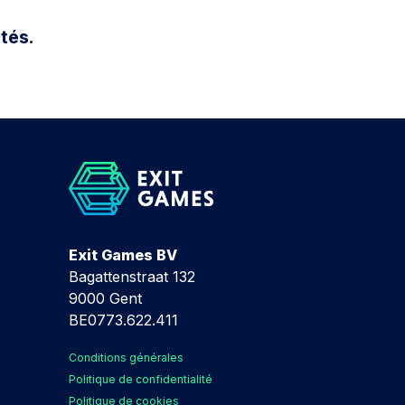
tés.
nous​
Exit Games BV
Bagattenstraat 132
9000 Gent
BE0773.622.411
Conditions générales
Politique de confidentialité
Politique de cookies