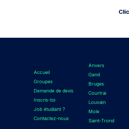
Cli
Cherchez
Localisation​
quelque chose?​
Anvers
Accueil
Gand
Groupes
Bruges
Demande de devis
Courtrai
Inscris-toi
Louvain
Job étudiant ?
Mole
Contactez-nous
Saint-Trond