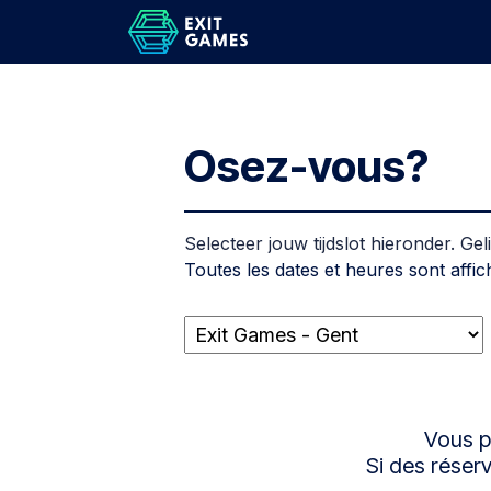
Se rendre au contenu
Accueil
J
Osez-vous?
Selecteer jouw tijdslot hieronder. Gel
Toutes les dates et heures sont affi
Vous p
Si des réserv