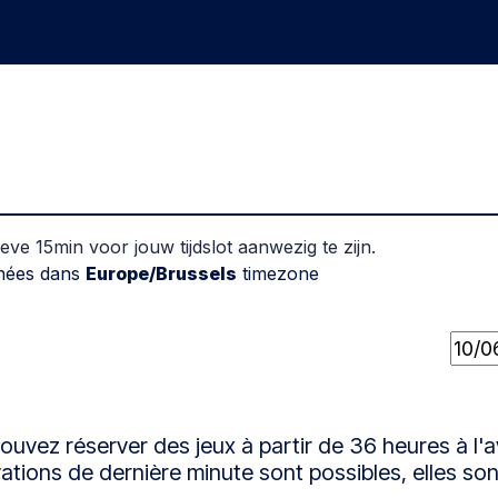
eux
Groupes
Teambuilding
FAQ
Cartes-cadea
ieve 15min voor jouw tijdslot aanwezig te zijn.
chées dans
Europe/Brussels
timezone
ouvez réserver des jeux à partir de 36 heures à l'
ations de dernière minute sont possibles, elles sont