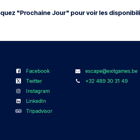
cquez "Prochaine Jour" pour voir les disponibili
Suivez-nous​
Prenez contact avec 
Facebook
escape@exitgames.be
Twitter
+32 489 30 31 49
Instagram
LinkedIn
Tripadvisor