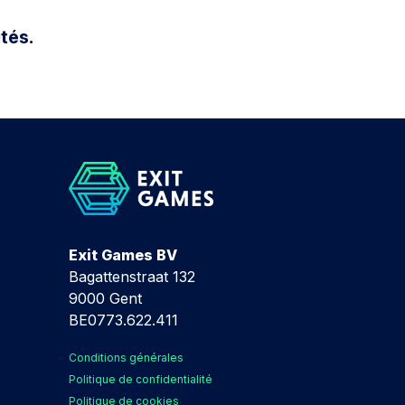
tés.
nous​
Exit Games BV
Bagattenstraat 132
9000 Gent
BE0773.622.411
Conditions générales
Politique de confidentialité
Politique de cookies