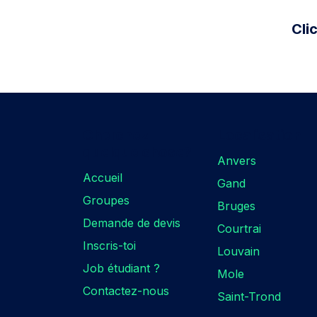
Cli
Cherchez
Localisation​
quelque chose?​
Anvers
Accueil
Gand
Groupes
Bruges
Demande de devis
Courtrai
Inscris-toi
Louvain
Job étudiant ?
Mole
Contactez-nous
Saint-Trond