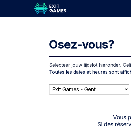
Se rendre au contenu
Accueil
J
Osez-vous?
Selecteer jouw tijdslot hieronder. Gel
Toutes les dates et heures sont affi
Vous p
Si des réserv