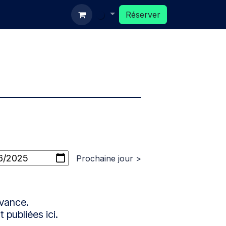
ux
Réserver
Réserver
Prochaine jour >
avance.
 publiées ici.