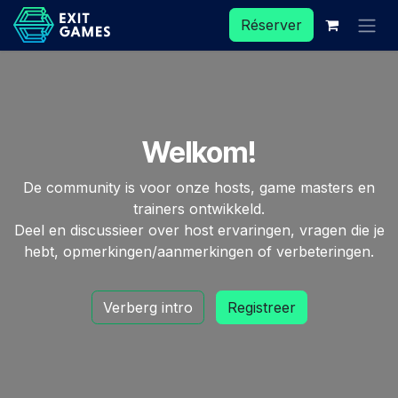
Se rendre au contenu
Réserver
Welkom!
De community is voor onze hosts, game masters en
trainers ontwikkeld.
Deel en discussieer over host ervaringen, vragen die je
hebt, opmerkingen/aanmerkingen of verbeteringen.
Verberg intro
Registreer