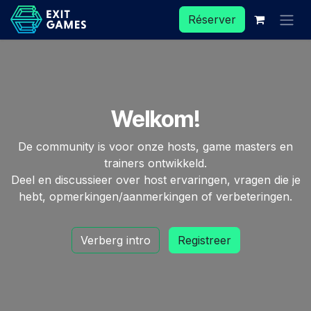
Se rendre au contenu
Réserver
Welkom!
De community is voor onze hosts, game masters en
trainers ontwikkeld.
Deel en discussieer over host ervaringen, vragen die je
hebt, opmerkingen/aanmerkingen of verbeteringen.
Verberg intro
Registreer