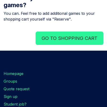
games?
You can. Feel free to add additional games to your
shopping cart yourself via "Reserve".
GO TO SHOPPING CART
Are you looking for something?
Homepage
Groups
Quote request
Sign up
Student job?