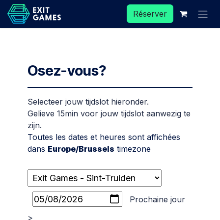
Se rendre au contenu
Réserver
Osez-vous?
Selecteer jouw tijdslot hieronder.
Gelieve 15min voor jouw tijdslot aanwezig te
zijn.
Toutes les dates et heures sont affichées
dans
Europe/Brussels
timezone
Prochaine jour
>