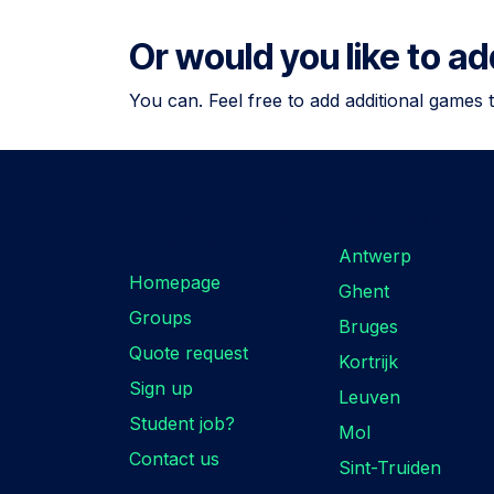
Or would you like to a
You can. Feel free to add additional games 
Are you looking
Locations
for something?
Antwerp
Homepage
Ghent
Groups
Bruges
Quote request
Kortrijk
Sign up
Leuven
Student job?
Mol
Contact us
Sint-Truiden