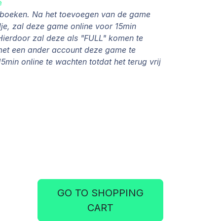
e
e boeken. Na het toevoegen van de game
e, zal deze game online voor 15min
ierdoor zal deze als "FULL" komen te
met een ander account deze game te
5min online te wachten totdat het terug vrij
GO TO SHOPPING
CART