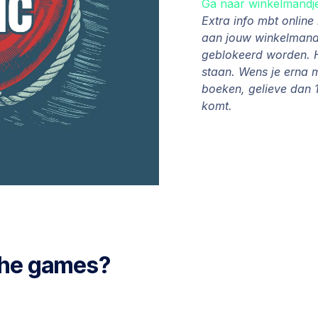
Ga naar winkelmandj
Extra info mbt onlin
aan jouw winkelmandj
geblokeerd worden. H
staan. Wens je erna 
boeken, gelieve dan 1
komt.
 the games?