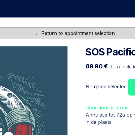
me
Games
Groups
Team Buildings
FAQ
Gift C
SOS Pacific
89.90
€
(Tax includ
No game selected
Conditions & terms
Annulatie tot 72u op
in de plaats.