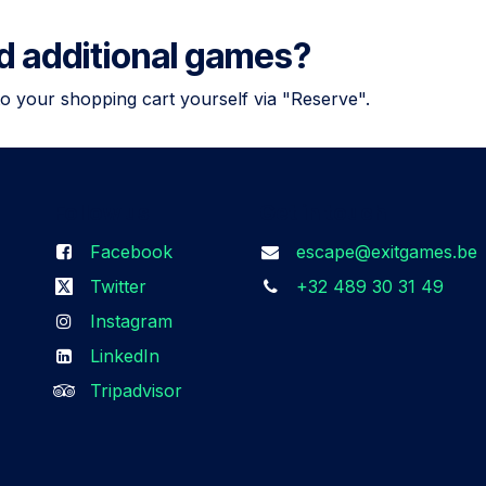
dd additional games?
to your shopping cart yourself via "Reserve".
Follow us
Get in touch
Facebook
escape@exitgames.be
Twitter
+32 489 30 31 49
Instagram
LinkedIn
Tripadvisor