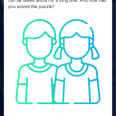
can be talked about for a long time. And how had
you solved this puzzle?