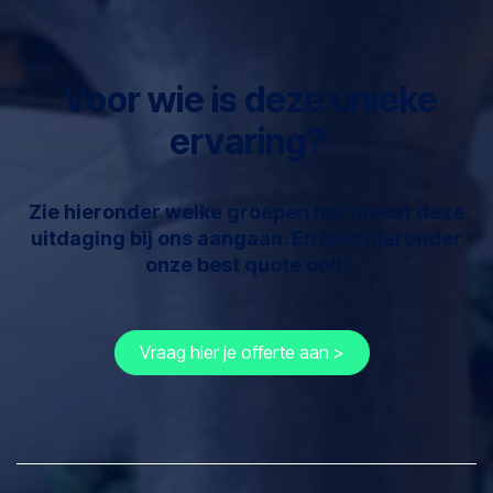
Voor wie is deze unieke
ervaring?
Zie hieronder welke groepen het meest deze
uitdaging bij ons aangaan. En lees hieronder
onze best quote ooit.
Vraag hier je offerte aan >