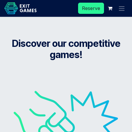
Skip to Content
Reserve
Discover our competitive
games!